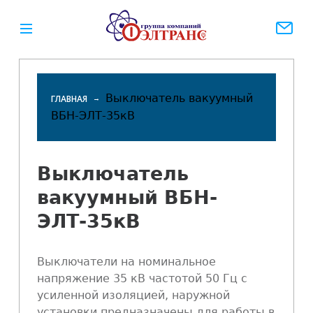
Выключатель вакуумный
ГЛАВНАЯ
ВБН-ЭЛТ-35кВ
Вы
здесь
Выключатель
вакуумный ВБН-
ЭЛТ-35кВ
Выключатели на номинальное
напряжение 35 кВ частотой 50 Гц с
усиленной изоляцией, наружной
установки предназначены для работы в